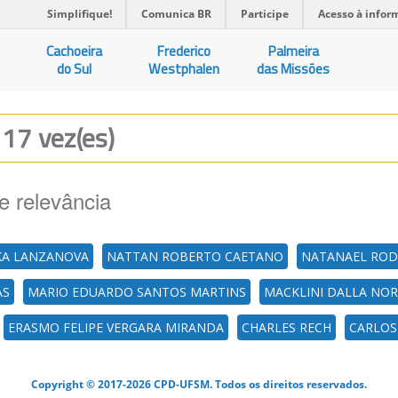
Simplifique!
Comunica BR
Participe
Acesso à infor
Cachoeira
Frederico
Palmeira
do Sul
Westphalen
das Missões
 17 vez(es)
e relevância
KA LANZANOVA
NATTAN ROBERTO CAETANO
NATANAEL ROD
AS
MARIO EDUARDO SANTOS MARTINS
MACKLINI DALLA NO
ERASMO FELIPE VERGARA MIRANDA
CHARLES RECH
CARLOS
Copyright © 2017-2026 CPD-UFSM. Todos os direitos reservados.