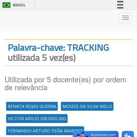
BRASIL
Simplifique!
Nave
Comunica BR
Participe
Acesso à informação
Palavra-chave: TRACKING
Legislação
utilizada 5 vez(es)
Canais
Utilizada por 5 docente(es) por ordem
de relevância
RENATA ROJAS GUERRA
MOIZES DA SILVA MELO
HILTON ABILIO GRUNDLING
FERNANDO ARTURO PEÑA RAMIREZ