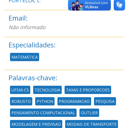
PORTELLA, L.
Email:
Não informado
Especialidades:
MATEMÁTICA
Palavras-chave:
UFSM-CS
TECNOLOGIA
TAXAS E PROPORCOES
ROBUSTO
PYTHON
PROGRAMACAO
PESQUISA
PENSAMENTO COMPUTACIONAL
OUTLIER
MODELAGEM E PREVISAO
MODAIS DE TRANSPORTE