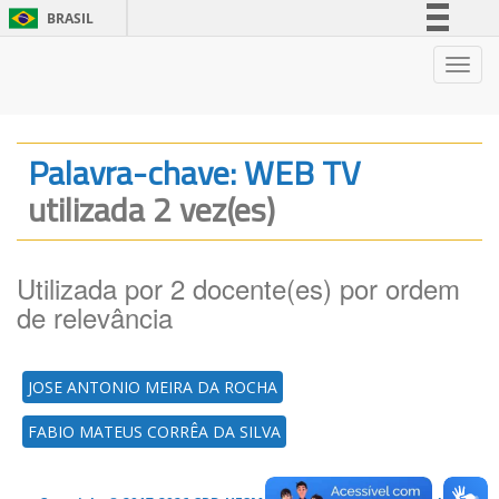
BRASIL
Simplifique!
Nave
Comunica BR
Participe
Acesso à informação
Palavra-chave: WEB TV
Legislação
utilizada 2 vez(es)
Canais
Utilizada por 2 docente(es) por ordem
de relevância
JOSE ANTONIO MEIRA DA ROCHA
FABIO MATEUS CORRÊA DA SILVA