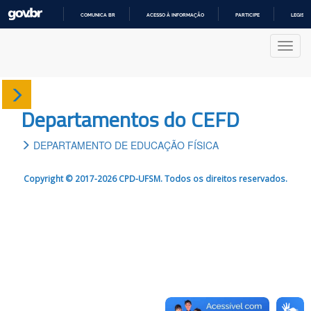
COMUNICA BR
ACESSO À INFORMAÇÃO
PARTICIPE
LEGISL
IR
PARA
Nave
O
CONTEÚDO
Sobre
Departamentos do CEFD
Departamentos
DEPARTAMENTO DE EDUCAÇÃO FÍSICA
Cursos
Copyright © 2017-2026 CPD-UFSM. Todos os direitos reservados.
Produções
Projetos