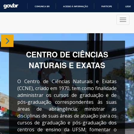
COMUNICA BR
ACESSO À INFORMAÇÃO
PARTICIPE
LEGISL
IR
PARA
Nave
O
CONTEÚDO
Sobre
CENTRO DE CIÊNCIAS
Departamentos
NATURAIS E EXATAS
Cursos
O Centro de Ciências Naturais e Exatas
Produções
(CCNE), criado em 1970, tem como finalidade
administrar os cursos de graduação e de
pós-graduação correspondentes às suas
Projetos
áreas de abrangência; ministrar as
disciplinas de suas áreas de atuação para os
cursos de graduação e pós-graduação dos
centros de ensino da UFSM; fomentar o