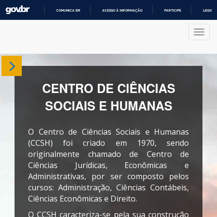
COMUNICA BR
ACESSO À INFORMAÇÃO
PARTICIPE
LEGISL
IR
PARA
Nave
O
CONTEÚDO
Sobre
CENTRO DE CIÊNCIAS
Departamentos
SOCIAIS E HUMANAS
Cursos
O Centro de Ciências Sociais e Humanas
Produções
(CCSH) foi criado em 1970, sendo
originalmente chamado de Centro de
Ciências Jurídicas, Econômicas e
Projetos
Administrativas, por ser composto pelos
cursos: Administração, Ciências Contábeis,
Ciências Econômicas e Direito.
O CCSH caracteriza-se pela sua construção