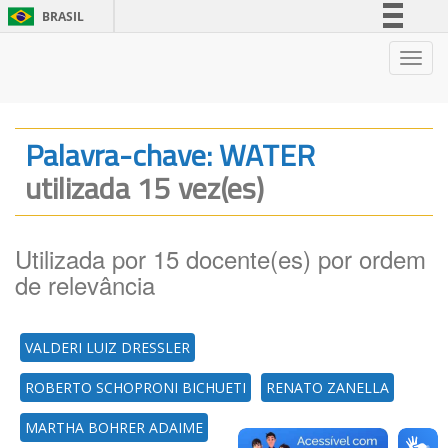
BRASIL
Simplifique!
Nave
Comunica BR
Participe
Acesso à informação
Palavra-chave: WATER
Legislação
utilizada 15 vez(es)
Canais
Utilizada por 15 docente(es) por ordem
de relevância
VALDERI LUIZ DRESSLER
ROBERTO SCHOPRONI BICHUETI
RENATO ZANELLA
MARTHA BOHRER ADAIME