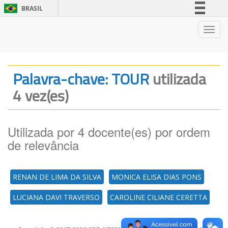
BRASIL
Simplifique!
Nave
Comunica BR
Participe
Acesso à informação
Palavra-chave: TOUR
utilizada
Legislação
4 vez(es)
Canais
Utilizada por 4 docente(es) por ordem
de relevância
RENAN DE LIMA DA SILVA
MONICA ELISA DIAS PONS
LUCIANA DAVI TRAVERSO
CAROLINE CILIANE CERETTA