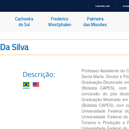
COMUNICA BR
ACESS
IR
PARA
Cachoeira
Frederico
Palmeira
O
CONTEÚDO
do Sul
Westphalen
das Missões
Da Silva
Professor Assistente do 
Descrição:
Santa Maria. Doutor e Pó
Graduação-Doutorado em 
(Bolsista CAPES), com
conclusão do pós dou
Graduação-Mestrado em 
(Bolsista CAPES), com 
Universidade Federal 
Universidade Federal d
Turismo e Produção e Po
Universidade Federal do