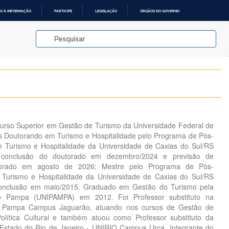
O À INFORMAÇÃO
PARTICIPE
LEGISLAÇÃO
ÓRGÃOS DO GOVERNO
Curso Superior em Gestão de Turismo da Universidade Federal de
s Doutorando em Turismo e Hospitalidade pelo Programa de Pós-
Turismo e Hospitalidade da Universidade de Caxias do Sul/RS
 conclusão do doutorado em dezembro/2024 e previsão de
torado em agosto de 2026; Mestre pelo Programa de Pós-
Turismo e Hospitalidade da Universidade de Caxias do Sul/RS
conclusão em maio/2015. Graduado em Gestão do Turismo pela
do Pampa (UNIPAMPA) em 2012. Foi Professor substituto na
o Pampa Campus Jaguarão, atuando nos cursos de Gestão de
lítica Cultural e também atuou como Professor substituto da
 Estado do Rio de Janeiro - UNIRIO Campus Urca. Integrante do