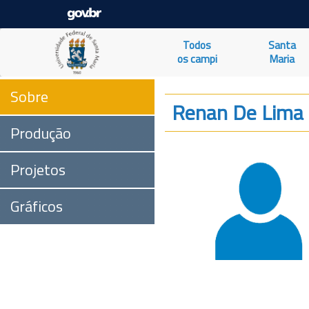
Todos
Santa
os campi
Maria
Sobre
Renan De Lima 
Produção
Projetos
Gráficos