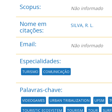
Scopus:
Não informado
Nome em
SILVA, R. L.
citações:
Email:
Não informado
Especialidades:
TURISMO
COMUNICAÇÃO
Palavras-chave:
VIDEOGAMES
URBAN TRIBALIZATION
UFSM
T
TOURISTIC ECOSYSTEM
TOURISM
TOUR
SURF