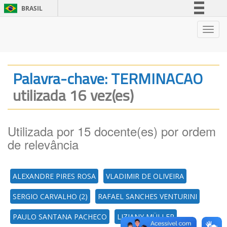
BRASIL
Simplifique!
Nave
Comunica BR
Participe
Acesso à informação
Palavra-chave: TERMINACAO
Legislação
utilizada 16 vez(es)
Canais
Utilizada por 15 docente(es) por ordem
de relevância
ALEXANDRE PIRES ROSA
VLADIMIR DE OLIVEIRA
SERGIO CARVALHO (2)
RAFAEL SANCHES VENTURINI
PAULO SANTANA PACHECO
LIZIANY MÜLLER