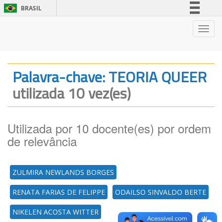
BRASIL
Simplifique!
Nave
Comunica BR
Participe
Acesso à informação
Palavra-chave: TEORIA QUEER
Legislação
utilizada 10 vez(es)
Canais
Utilizada por 10 docente(es) por ordem
de relevância
ZULMIRA NEWLANDS BORGES
RENATA FARIAS DE FELIPPE
ODAILSO SINVALDO BERTE
NIKELEN ACOSTA WITTER