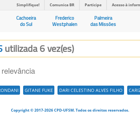
Simplifique!
Comunica BR
Participe
Acesso à infor
Cachoeira
Frederico
Palmeira
do Sul
Westphalen
das Missões
OS
utilizada 6 vez(es)
 relevância
BRONDANI
GITANE FUKE
DARI CELESTINO ALVES FILHO
CARI
Copyright © 2017-2026 CPD-UFSM. Todos os direitos reservados.