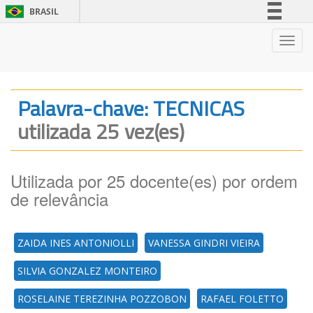
BRASIL
Simplifique!
Nave
Comunica BR
Participe
Acesso à informação
Palavra-chave: TECNICAS
Legislação
utilizada 25 vez(es)
Canais
Utilizada por 25 docente(es) por ordem
de relevância
ZAIDA INES ANTONIOLLI
VANESSA GINDRI VIEIRA
SILVIA GONZALEZ MONTEIRO
ROSELAINE TEREZINHA POZZOBON
RAFAEL FOLETTO