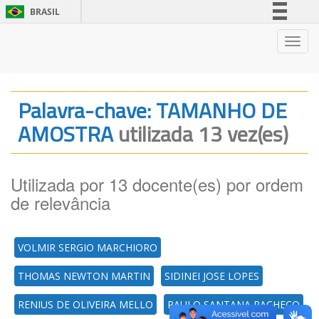
BRASIL
Simplifique!
Nave
Comunica BR
Participe
Acesso à informação
Palavra-chave: TAMANHO DE
Legislação
AMOSTRA
utilizada 13 vez(es)
Canais
Utilizada por 13 docente(es) por ordem
de relevância
VOLMIR SERGIO MARCHIORO
THOMAS NEWTON MARTIN
SIDINEI JOSE LOPES
RENIUS DE OLIVEIRA MELLO
PAULO SANTANA PACHECO