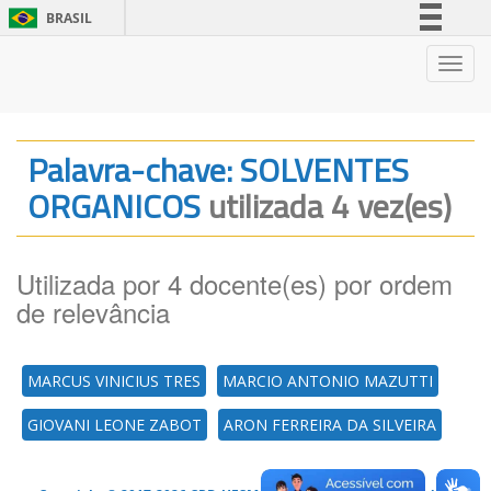
BRASIL
Simplifique!
Nave
Comunica BR
Participe
Acesso à informação
Palavra-chave: SOLVENTES
Legislação
ORGANICOS
utilizada 4 vez(es)
Canais
Utilizada por 4 docente(es) por ordem
de relevância
MARCUS VINICIUS TRES
MARCIO ANTONIO MAZUTTI
GIOVANI LEONE ZABOT
ARON FERREIRA DA SILVEIRA