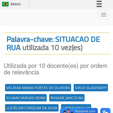
BRASIL
Simplifique!
Nave
Comunica BR
Participe
Acesso à informação
Palavra-chave: SITUACAO DE
Legislação
RUA
utilizada 10 vez(es)
Canais
Utilizada por 10 docente(es) por ordem
de relevância
VALESKA MARIA FORTES DE OLIVEIRA
SIRLEI GLASENAPP
SILVANI VARGAS VIEIRA
ROSANE JANCZURA
LUCIÉLEM CHEQUIM DA SILVA
LIRENE FINKLER