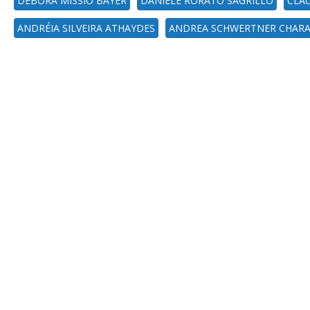
DEBORA MISSIO BAYER
DANIELE RORATO SAGRILLO
CLÁU
ANDRÉIA SILVEIRA ATHAYDES
ANDREA SCHWERTNER CHAR