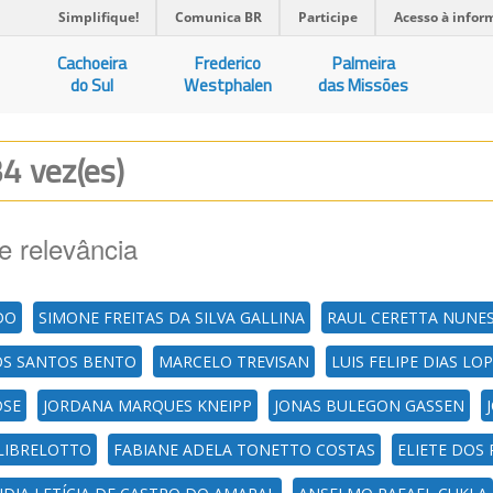
Simplifique!
Comunica BR
Participe
Acesso à infor
Cachoeira
Frederico
Palmeira
do Sul
Westphalen
das Missões
34 vez(es)
e relevância
DO
SIMONE FREITAS DA SILVA GALLINA
RAUL CERETTA NUNE
OS SANTOS BENTO
MARCELO TREVISAN
LUIS FELIPE DIAS LO
OSE
JORDANA MARQUES KNEIPP
JONAS BULEGON GASSEN
 LIBRELOTTO
FABIANE ADELA TONETTO COSTAS
ELIETE DOS