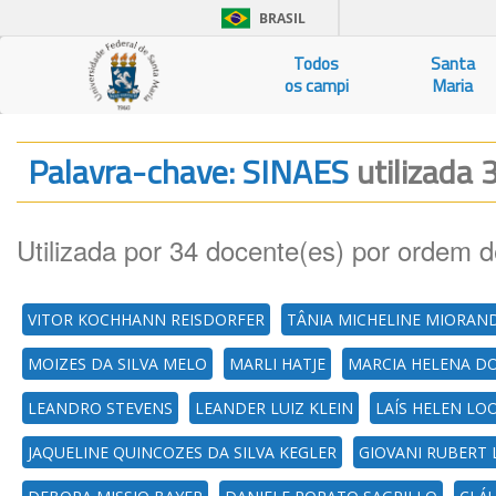
BRASIL
Todos
Santa
os campi
Maria
Palavra-chave: SINAES
utilizada 
Utilizada por 34 docente(es) por ordem d
VITOR KOCHHANN REISDORFER
TÂNIA MICHELINE MIORAN
MOIZES DA SILVA MELO
MARLI HATJE
MARCIA HELENA D
LEANDRO STEVENS
LEANDER LUIZ KLEIN
LAÍS HELEN LO
JAQUELINE QUINCOZES DA SILVA KEGLER
GIOVANI RUBERT