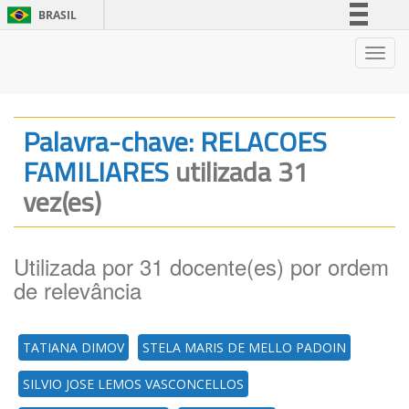
BRASIL
Simplifique!
Nave
Comunica BR
Participe
Acesso à informação
Palavra-chave: RELACOES
Legislação
FAMILIARES
utilizada 31
Canais
vez(es)
Utilizada por 31 docente(es) por ordem
de relevância
TATIANA DIMOV
STELA MARIS DE MELLO PADOIN
SILVIO JOSE LEMOS VASCONCELLOS