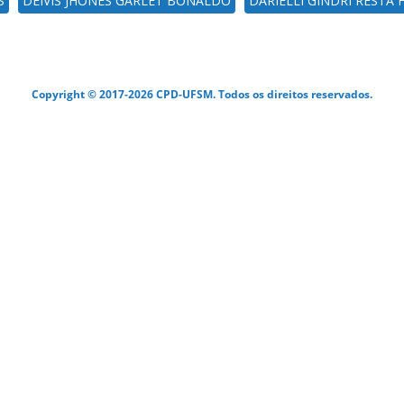
S
DEIVIS JHONES GARLET BONALDO
DARIELLI GINDRI RESTA
Copyright © 2017-2026 CPD-UFSM. Todos os direitos reservados.