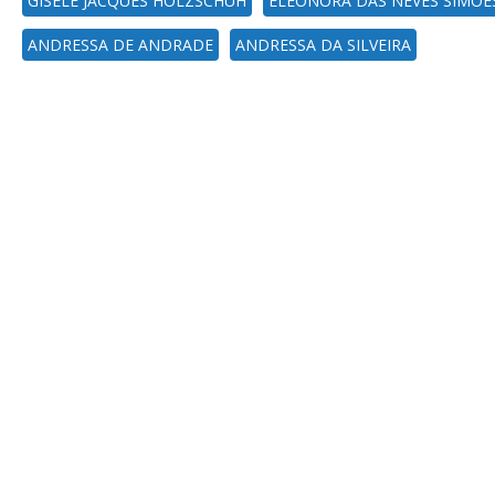
GISELE JACQUES HOLZSCHUH
ELEONORA DAS NEVES SIMÕE
ANDRESSA DE ANDRADE
ANDRESSA DA SILVEIRA