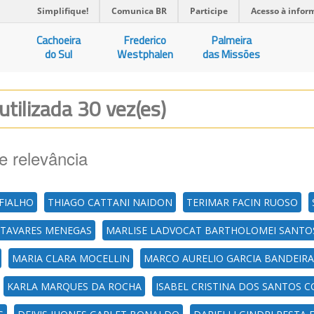
Simplifique!
Comunica BR
Participe
Acesso à infor
Cachoeira
Frederico
Palmeira
do Sul
Westphalen
das Missões
utilizada 30 vez(es)
e relevância
 FIALHO
THIAGO CATTANI NAIDON
TERIMAR FACIN RUOSO
TAVARES MENEGAS
MARLISE LADVOCAT BARTHOLOMEI SANTO
MARIA CLARA MOCELLIN
MARCO AURELIO GARCIA BANDEIRA
KARLA MARQUES DA ROCHA
ISABEL CRISTINA DOS SANTOS 