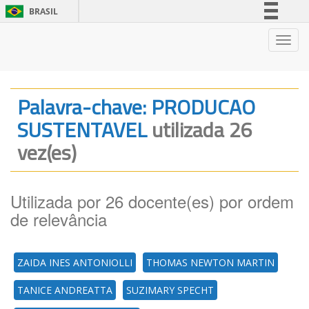
BRASIL
Simplifique!
Nave
Comunica BR
Participe
Acesso à informação
Palavra-chave: PRODUCAO
Legislação
SUSTENTAVEL
utilizada 26
Canais
vez(es)
Utilizada por 26 docente(es) por ordem
de relevância
ZAIDA INES ANTONIOLLI
THOMAS NEWTON MARTIN
TANICE ANDREATTA
SUZIMARY SPECHT