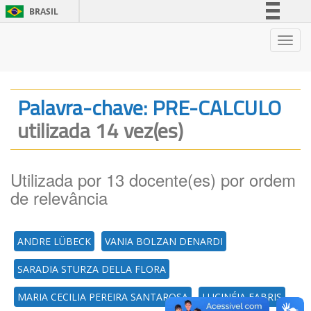
BRASIL
Simplifique!
Nave
Comunica BR
Participe
Acesso à informação
Palavra-chave: PRE-CALCULO
Legislação
utilizada 14 vez(es)
Canais
Utilizada por 13 docente(es) por ordem
de relevância
ANDRE LÜBECK
VANIA BOLZAN DENARDI
SARADIA STURZA DELLA FLORA
MARIA CECILIA PEREIRA SANTAROSA
LUCINÉIA FABRIS