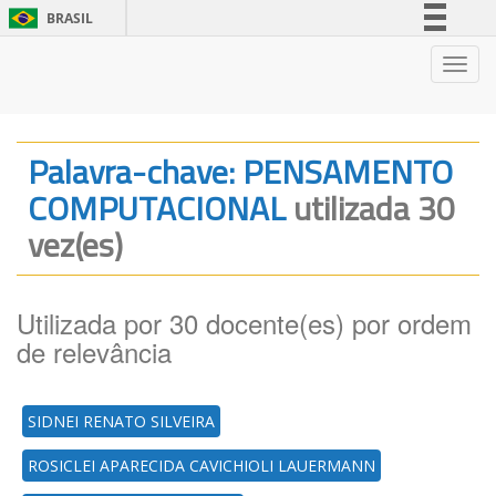
BRASIL
Simplifique!
Nave
Comunica BR
Participe
Acesso à informação
Palavra-chave: PENSAMENTO
Legislação
COMPUTACIONAL
utilizada 30
Canais
vez(es)
Utilizada por 30 docente(es) por ordem
de relevância
SIDNEI RENATO SILVEIRA
ROSICLEI APARECIDA CAVICHIOLI LAUERMANN