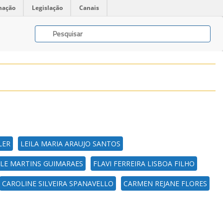
mação
Legislação
Canais
LER
LEILA MARIA ARAUJO SANTOS
ELE MARTINS GUIMARAES
FLAVI FERREIRA LISBOA FILHO
CAROLINE SILVEIRA SPANAVELLO
CARMEN REJANE FLORES