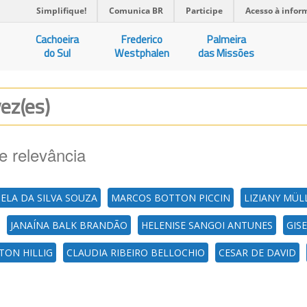
Simplifique!
Comunica BR
Participe
Acesso à infor
Cachoeira
Frederico
Palmeira
do Sul
Westphalen
das Missões
vez(es)
e relevância
ELA DA SILVA SOUZA
MARCOS BOTTON PICCIN
LIZIANY MÜL
JANAÍNA BALK BRANDÃO
HELENISE SANGOI ANTUNES
GIS
TON HILLIG
CLAUDIA RIBEIRO BELLOCHIO
CESAR DE DAVID