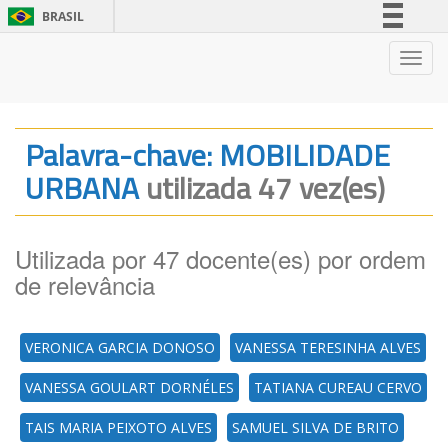
BRASIL
Simplifique!
Nave
Comunica BR
Participe
Acesso à informação
Palavra-chave: MOBILIDADE
Legislação
URBANA
utilizada 47 vez(es)
Canais
Utilizada por 47 docente(es) por ordem
de relevância
VERONICA GARCIA DONOSO
VANESSA TERESINHA ALVES
VANESSA GOULART DORNÉLES
TATIANA CUREAU CERVO
TAIS MARIA PEIXOTO ALVES
SAMUEL SILVA DE BRITO