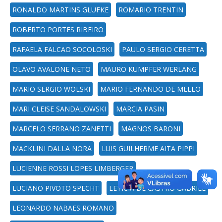
RONALDO MARTINS GLUFKE
ROMARIO TRENTIN
ROBERTO PORTES RIBEIRO
RAFAELA FALCAO SOCOLOSKI
PAULO SERGIO CERETTA
OLAVO AVALONE NETO
MAURO KUMPFER WERLANG
MARIO SERGIO WOLSKI
MARIO FERNANDO DE MELLO
MARI CLEISE SANDALOWSKI
MARCIA PASIN
MARCELO SERRANO ZANETTI
MAGNOS BARONI
MACKLINI DALLA NORA
LUIS GUILHERME AITA PIPPI
LUCIENNE ROSSI LOPES LIMBERGER
LUCIANO PIVOTO SPECHT
LETÍCIA DE CASTRO GABRIEL
LEONARDO NABAES ROMANO