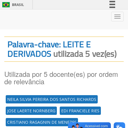
BRASIL
Simplifique!
Nave
Comunica BR
Participe
Acesso à informação
Palavra-chave: LEITE E
Legislação
DERIVADOS
utilizada 5 vez(es)
Canais
Utilizada por 5 docente(es) por ordem
de relevância
NEILA SILVIA PEREIRA DOS SANTOS RICHARDS
JOSE LAERTE NORNBERG
EDI FRANCIELE RIES
CRISTIANO RAGAGNIN DE MENEZES