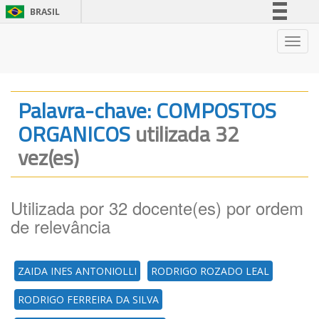
BRASIL
Simplifique!
Nave
Comunica BR
Participe
Acesso à informação
Palavra-chave: COMPOSTOS
Legislação
ORGANICOS
utilizada 32
Canais
vez(es)
Utilizada por 32 docente(es) por ordem
de relevância
ZAIDA INES ANTONIOLLI
RODRIGO ROZADO LEAL
RODRIGO FERREIRA DA SILVA