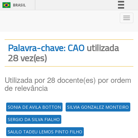
BRASIL
Simplifique!
Nave
Comunica BR
Participe
Acesso à informação
Palavra-chave: CAO
utilizada
Legislação
28 vez(es)
Canais
Utilizada por 28 docente(es) por ordem
de relevância
SONIA DE AVILA BOTTON
SILVIA GONZALEZ MONTEIRO
SERGIO DA SILVA FIALHO
SAULO TADEU LEMOS PINTO FILHO