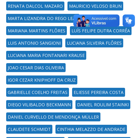
RENATA DALCOL MAZARO
MAURICIO VELOSO BRUN
MARTA LIZANDRA DO REGO LEAL
MARIANA MARTINS FLÔRES
LUÍS FELIPE DUTRA CORRÊA
LUIS ANTONIO SANGIONI
LUCIANA SILVEIRA FLÔRES
LUCIANA MARIA FONTANARI KRAUSE
JOAO CESAR DIAS OLIVEIRA
IGOR CEZAR KNIPHOFF DA CRUZ
GABRIELLE COELHO FREITAS
ELIESSE PEREIRA COSTA
DIEGO VILIBALDO BECKMANN
DANIEL ROULIM STAINKI
DANIEL CURVELLO DE MENDONÇA MÜLLER
CLAUDETE SCHMIDT
CINTHIA MELAZZO DE ANDRADE