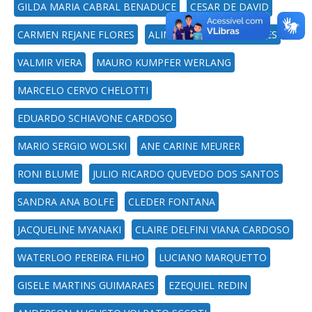
GILDA MARIA CABRAL BENADUCE
CESAR DE DAVID
CARMEN REJANE FLORES
ALINE DE LIMA RODRIGUES
VALMIR VIERA
MAURO KUMPFER WERLANG
MARCELO CERVO CHELOTTI
EDUARDO SCHIAVONE CARDOSO
MARIO SERGIO WOLSKI
ANE CARINE MEURER
RONI BLUME
JULIO RICARDO QUEVEDO DOS SANTOS
SANDRA ANA BOLFE
CLEDER FONTANA
JACQUELINE MYANAKI
CLAIRE DELFINI VIANA CARDOSO
WATERLOO PEREIRA FILHO
LUCIANO MARQUETTO
GISELE MARTINS GUIMARAES
EZEQUIEL REDIN