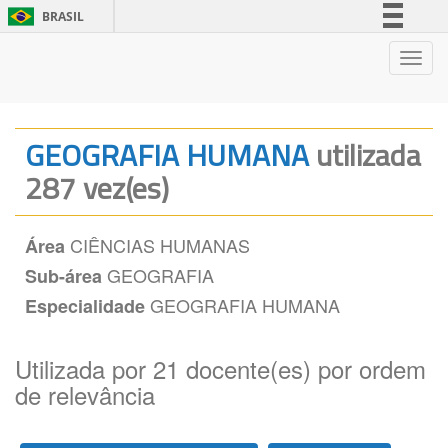
BRASIL
Simplifique!
Nave
Comunica BR
Participe
Acesso à informação
GEOGRAFIA HUMANA
utilizada
Legislação
287 vez(es)
Canais
CIÊNCIAS HUMANAS
Área
GEOGRAFIA
Sub-área
GEOGRAFIA HUMANA
Especialidade
Utilizada por 21 docente(es) por ordem
de relevância