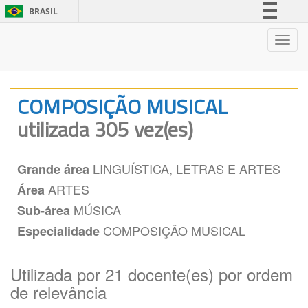
BRASIL
Simplifique!
Nave
Comunica BR
Participe
Acesso à informação
COMPOSIÇÃO MUSICAL
Legislação
utilizada 305 vez(es)
Canais
LINGUÍSTICA, LETRAS E ARTES
Grande área
ARTES
Área
MÚSICA
Sub-área
COMPOSIÇÃO MUSICAL
Especialidade
Utilizada por 21 docente(es) por ordem
de relevância