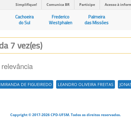
Simplifique!
Comunica BR
Participe
Acesso à infor
Cachoeira
Frederico
Palmeira
do Sul
Westphalen
das Missões
ada 7 vez(es)
 relevância
 MIRANDA DE FIGUEIREDO
LEANDRO OLIVEIRA FREITAS
JONA
Copyright © 2017-2026 CPD-UFSM. Todos os direitos reservados.