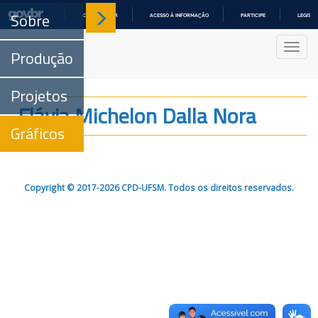
Sobre
COMUNICA BR
ACESSO À INFORMAÇÃO
PARTICIPE
LEGISL
IR
PARA
Nave
O
Produção
CONTEÚDO
Projetos
Flávia Michelon Dalla Nora
Gráficos
Copyright © 2017-2026 CPD-UFSM. Todos os direitos reservados.