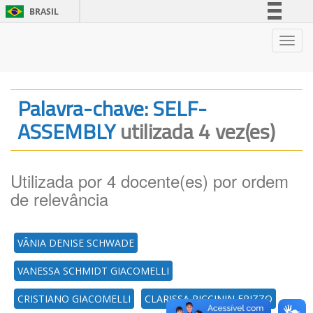
BRASIL
Simplifique!
Nave
Comunica BR
Participe
Acesso à informação
Palavra-chave: SELF-
Legislação
ASSEMBLY
utilizada 4 vez(es)
Canais
Utilizada por 4 docente(es) por ordem
de relevância
VÂNIA DENISE SCHWADE
VANESSA SCHMIDT GIACOMELLI
CRISTIANO GIACOMELLI
CLARISSA PICCININ FRIZZO