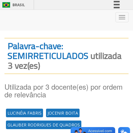
BRASIL
Simplifique!
Nave
Comunica BR
Participe
Acesso à informação
Palavra-chave:
Legislação
SEMIRRETICULADOS
utilizada
Canais
3 vez(es)
Utilizada por 3 docente(es) por ordem
de relevância
LUCINÉIA FABRIS
JOCENIR BOITA
GLAUBER RODRIGUES DE QUADROS