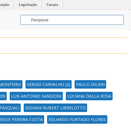
mação
Legislação
Canais
 MONTEIRO
SERGIO CARVALHO (2)
PAULO DILKIN
RIN
LUIS ANTONIO SANGIONI
LUCIANA DALLA ROSA
 PASQUALI
GIOVANI RUBERT LIBRELOTTO
IESSE PEREIRA COSTA
EDUARDO FURTADO FLORES