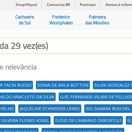
Simplifique!
Comunica BR
Participe
Acesso à infor
Cachoeira
Frederico
Palmeira
do Sul
Westphalen
das Missões
ada 29 vez(es)
e relevância
R FACIN RUOSO
SONIA DE AVILA BOTTON
SILVIA GONZALEZ
NILDO ANACLETO DA SILVA
LUIS FERNANDO VILANI DE PELLEG
 VELHO
JAQUELINE SCHNEIDER LEMES
ISIS SAMARA RUSCHEL
SILVEIRA FLORES VOGEL
ELÍSIO DE CAMARGO DEBORTOLI
EL