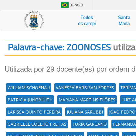
BRASIL
Todos
Santa
os campi
Maria
Palavra-chave: ZOONOSES
utiliz
Utilizada por 29 docente(es) por ordem d
WILLIAM SCHOENAU
VANESSA BARBISAN FORTES
TERIMA
PATRICIA JUNGBLUTH
MARIANA MARTINS FLÔRES
LUIZ A
LARISSA QUINTO PEREIRA
JULIANA SARUBBI
JOAO PEDRO
GABRIELLE COELHO FREITAS
FURIA GARGANO
FERNANDA 