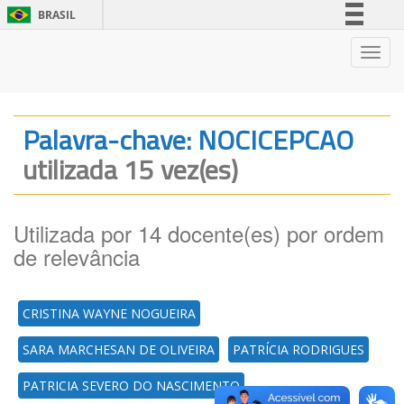
BRASIL
Simplifique!
Nave
Comunica BR
Participe
Acesso à informação
Palavra-chave: NOCICEPCAO
Legislação
utilizada 15 vez(es)
Canais
Utilizada por 14 docente(es) por ordem
de relevância
CRISTINA WAYNE NOGUEIRA
SARA MARCHESAN DE OLIVEIRA
PATRÍCIA RODRIGUES
PATRICIA SEVERO DO NASCIMENTO