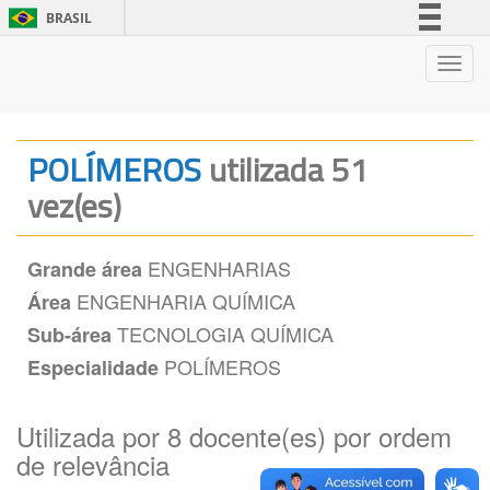
BRASIL
Simplifique!
Nave
Comunica BR
Participe
Acesso à informação
POLÍMEROS
utilizada 51
Legislação
vez(es)
Canais
ENGENHARIAS
Grande área
ENGENHARIA QUÍMICA
Área
TECNOLOGIA QUÍMICA
Sub-área
POLÍMEROS
Especialidade
Utilizada por 8 docente(es) por ordem
de relevância