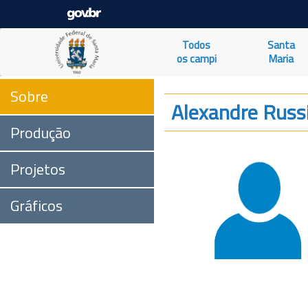
Todos
Santa
os campi
Maria
Sobre
Alexandre Russi
Produção
Projetos
Gráficos