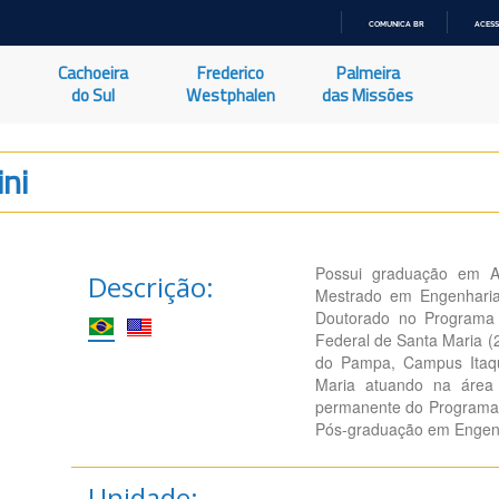
COMUNICA BR
ACESS
IR
PARA
Cachoeira
Frederico
Palmeira
O
CONTEÚDO
do Sul
Westphalen
das Missões
ni
Possui graduação em Ag
Descrição:
Mestrado em Engenharia
Doutorado no Programa 
Federal de Santa Maria (
do Pampa, Campus Itaqui
Maria atuando na área
permanente do Programa 
Pós-graduação em Engenha
Unidade: