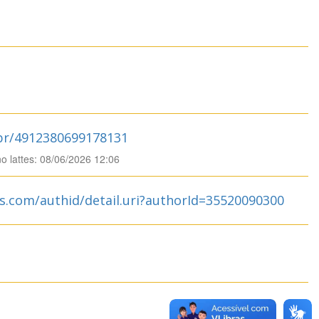
.br/4912380699178131
no lattes: 08/06/2026 12:06
s.com/authid/detail.uri?authorId=35520090300