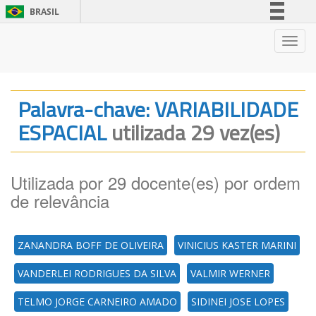
BRASIL
Simplifique!
Nave
Comunica BR
Participe
Acesso à informação
Palavra-chave: VARIABILIDADE
Legislação
ESPACIAL
utilizada 29 vez(es)
Canais
Utilizada por 29 docente(es) por ordem
de relevância
ZANANDRA BOFF DE OLIVEIRA
VINICIUS KASTER MARINI
VANDERLEI RODRIGUES DA SILVA
VALMIR WERNER
TELMO JORGE CARNEIRO AMADO
SIDINEI JOSE LOPES