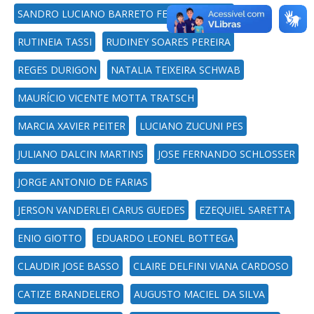
SANDRO LUCIANO BARRETO FENSTERSEIFER
RUTINEIA TASSI
RUDINEY SOARES PEREIRA
REGES DURIGON
NATALIA TEIXEIRA SCHWAB
MAURÍCIO VICENTE MOTTA TRATSCH
MARCIA XAVIER PEITER
LUCIANO ZUCUNI PES
JULIANO DALCIN MARTINS
JOSE FERNANDO SCHLOSSER
JORGE ANTONIO DE FARIAS
JERSON VANDERLEI CARUS GUEDES
EZEQUIEL SARETTA
ENIO GIOTTO
EDUARDO LEONEL BOTTEGA
CLAUDIR JOSE BASSO
CLAIRE DELFINI VIANA CARDOSO
CATIZE BRANDELERO
AUGUSTO MACIEL DA SILVA