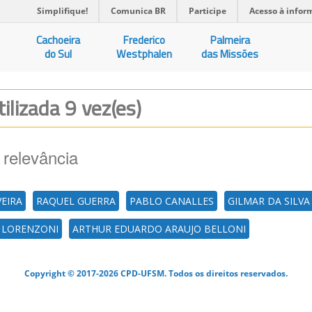
Simplifique!
Comunica BR
Participe
Acesso à infor
Cachoeira
Frederico
Palmeira
do Sul
Westphalen
das Missões
tilizada 9 vez(es)
 relevância
VEIRA
RAQUEL GUERRA
PABLO CANALLES
GILMAR DA SILV
 LORENZONI
ARTHUR EDUARDO ARAUJO BELLONI
Copyright © 2017-2026 CPD-UFSM. Todos os direitos reservados.