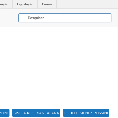
mação
Legislação
Canais
ZONI
GISELA REIS BIANCALANA
ELCIO GIMENEZ ROSSINI