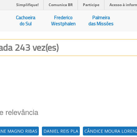
Simplifique!
Comunica BR
Participe
Acesso à infor
Cachoeira
Frederico
Palmeira
do Sul
Westphalen
das Missões
zada 243 vez(es)
e relevância
ANE MAGNO RIBAS
DANIEL REIS PLA
CÂNDICE MOURA LOREN