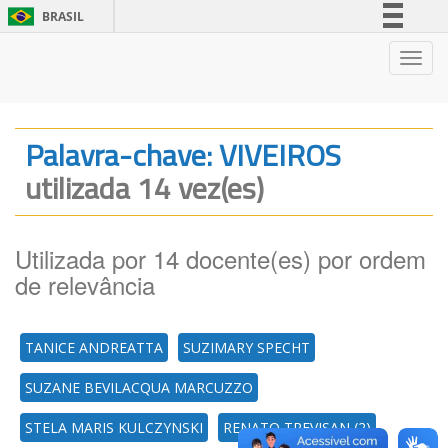
BRASIL
Simplifique!
Nave
Comunica BR
Participe
Acesso à informação
Palavra-chave: VIVEIROS
Legislação
utilizada 14 vez(es)
Canais
Utilizada por 14 docente(es) por ordem
de relevância
TANICE ANDREATTA
SUZIMARY SPECHT
SUZANE BEVILACQUA MARCUZZO
STELA MARIS KULCZYNSKI
RENATO TREVISAN (2)