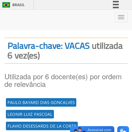
BRASIL
Simplifique!
Nave
Comunica BR
Participe
Acesso à informação
Palavra-chave: VACAS
utilizada
Legislação
6 vez(es)
Canais
Utilizada por 6 docente(es) por ordem
de relevância
PAULO BAYARD DIAS GONCALVES
LEONIR LUIZ PASCOAL
FLAVIO DESESSARDS DE LA CORTE