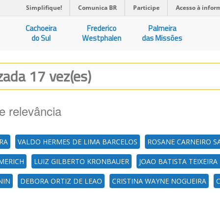
Simplifique!
Comunica BR
Participe
Acesso à infor
Cachoeira
Frederico
Palmeira
do Sul
Westphalen
das Missões
izada 17 vez(es)
e relevância
IRA
VALDO HERMES DE LIMA BARCELOS
ROSANE CARNEIRO S
MERICH
LUIZ GILBERTO KRONBAUER
JOAO BATISTA TEIXEIR
NIN
DEBORA ORTIZ DE LEAO
CRISTINA WAYNE NOGUEIRA