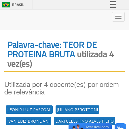
BRASIL
Simplifique!
Nave
Comunica BR
Participe
Acesso à informação
Palavra-chave: TEOR DE
Legislação
PROTEINA BRUTA
utilizada 4
Canais
vez(es)
Utilizada por 4 docente(es) por ordem
de relevância
LEONIR LUIZ PASCOAL
JULIANO PEROTTONI
IVAN LUIZ BRONDANI
DARI CELESTINO ALVES FILHO