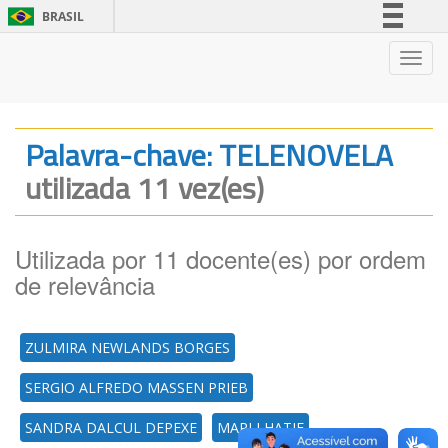
BRASIL
Simplifique!
Nave
Comunica BR
Participe
Acesso à informação
Palavra-chave: TELENOVELA
Legislação
utilizada 11 vez(es)
Canais
Utilizada por 11 docente(es) por ordem
de relevância
ZULMIRA NEWLANDS BORGES
SERGIO ALFREDO MASSEN PRIEB
SANDRA DALCUL DEPEXE
MARLI HATJE