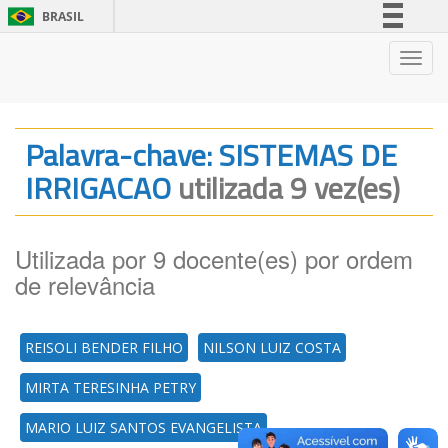
BRASIL
Simplifique!
Nave
Comunica BR
Participe
Acesso à informação
Palavra-chave: SISTEMAS DE
Legislação
IRRIGACAO
utilizada 9 vez(es)
Canais
Utilizada por 9 docente(es) por ordem
de relevância
REISOLI BENDER FILHO
NILSON LUIZ COSTA
MIRTA TERESINHA PETRY
MARIO LUIZ SANTOS EVANGELISTA