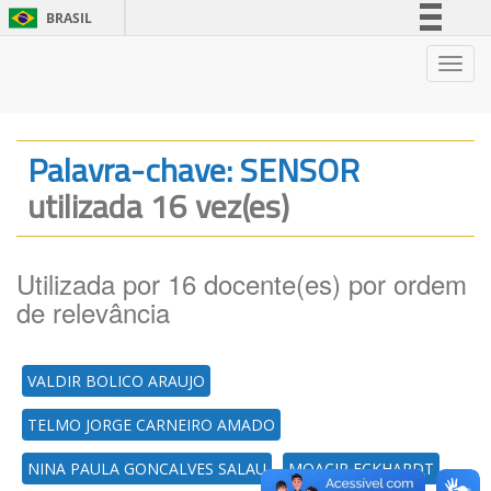
BRASIL
Simplifique!
Nave
Comunica BR
Participe
Acesso à informação
Palavra-chave: SENSOR
Legislação
utilizada 16 vez(es)
Canais
Utilizada por 16 docente(es) por ordem
de relevância
VALDIR BOLICO ARAUJO
TELMO JORGE CARNEIRO AMADO
NINA PAULA GONCALVES SALAU
MOACIR ECKHARDT