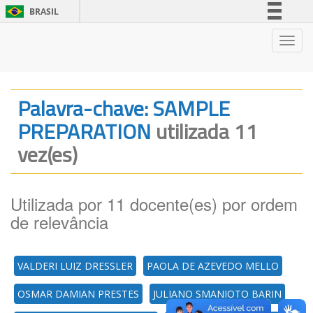
BRASIL
Simplifique!
Nave
Comunica BR
Participe
Acesso à informação
Palavra-chave: SAMPLE
Legislação
PREPARATION
utilizada 11
Canais
vez(es)
Utilizada por 11 docente(es) por ordem
de relevância
VALDERI LUIZ DRESSLER
PAOLA DE AZEVEDO MELLO
OSMAR DAMIAN PRESTES
JULIANO SMANIOTO BARIN