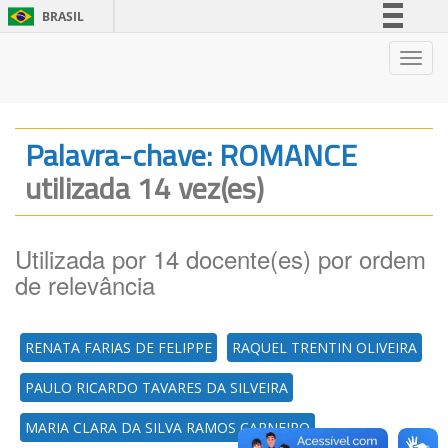
BRASIL
Simplifique!
Nave
Comunica BR
Participe
Acesso à informação
Palavra-chave: ROMANCE
Legislação
utilizada 14 vez(es)
Canais
Utilizada por 14 docente(es) por ordem
de relevância
RENATA FARIAS DE FELIPPE
RAQUEL TRENTIN OLIVEIRA
PAULO RICARDO TAVARES DA SILVEIRA
MARIA CLARA DA SILVA RAMOS CARNEIRO